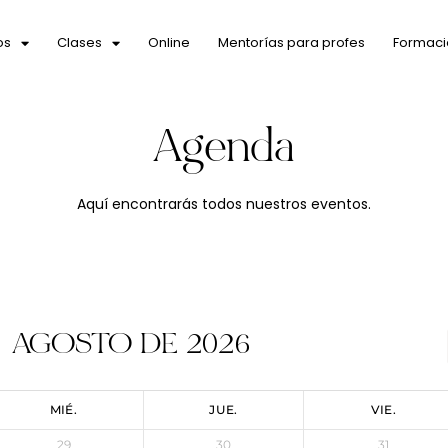
os
Clases
Online
Mentorías para profes
Formaci
Agenda
Aquí encontrarás todos nuestros eventos.
AGOSTO DE 2026
MIÉ.
JUE.
VIE.
29
30
31