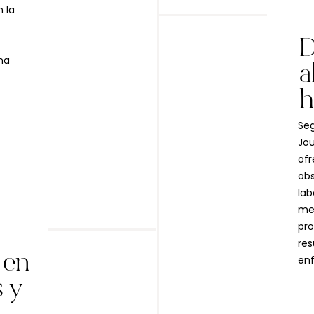
 la
D
na
a
h
Seg
Jou
ofr
obs
lab
mej
pro
res
 en
en
s y