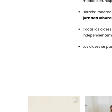
meditación, resp
Horario: Podem
jornada laboral
Todas las clase
i
ndependientemen
Las clases se pu