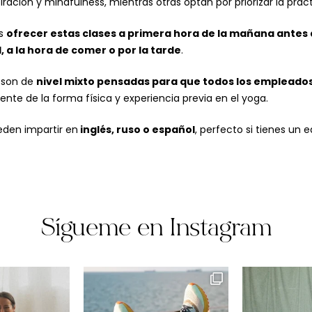
iración y mindfulness, mientras otras optan por priorizar la prá
os
ofrecer estas clases a primera hora de la mañana antes
, a la hora de comer o por la tarde
.
s son de
nivel mixto pensadas para que todos los empleado
te de la forma física y experiencia previa en el yoga.
eden impartir en
inglés, ruso o español
, perfecto si tienes un 
Sígueme en Instagram