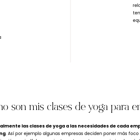
rel
ten
equ
a
o son mis clases de yoga para e
lmente las clases de yoga a las necesidades de cada emp
ing
. Así por ejemplo algunas empresas deciden poner más foco e