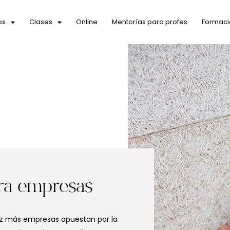
os
Clases
Online
Mentorías para profes
Formaci
ra empresas
z más empresas apuestan por la