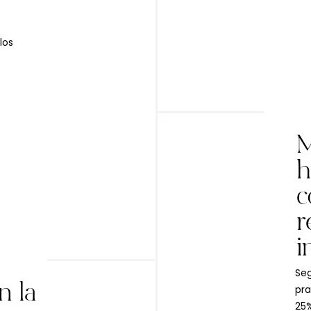
los
M
h
c
r
i
Seg
n la
pra
25%