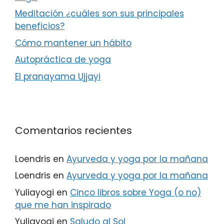
Meditación ¿cuáles son sus principales
beneficios?
Cómo mantener un hábito
Autopráctica de yoga
El pranayama Ujjayi
Comentarios recientes
Loendris
en
Ayurveda y yoga por la mañana
Loendris
en
Ayurveda y yoga por la mañana
Yuliayogi
en
Cinco libros sobre Yoga (o no)
que me han inspirado
Yuliayogi
en
Saludo al Sol