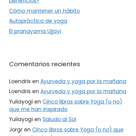
beneficios?
Cómo mantener un hábito
Autopráctica de yoga
El pranayama Ujjayi
Comentarios recientes
Loendris
en
Ayurveda y yoga por la mañana
Loendris
en
Ayurveda y yoga por la mañana
Yuliayogi
en
Cinco libros sobre Yoga (o no)
que me han inspirado
Yuliayogi
en
Saludo al Sol
Jorgr
en
Cinco libros sobre Yoga (o no) que