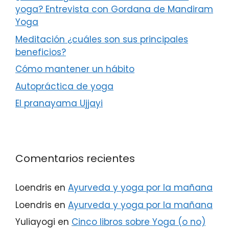
yoga? Entrevista con Gordana de Mandiram
Yoga
Meditación ¿cuáles son sus principales
beneficios?
Cómo mantener un hábito
Autopráctica de yoga
El pranayama Ujjayi
Comentarios recientes
Loendris
en
Ayurveda y yoga por la mañana
Loendris
en
Ayurveda y yoga por la mañana
Yuliayogi
en
Cinco libros sobre Yoga (o no)