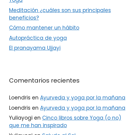
Yoga
Meditación ¿cuáles son sus principales
beneficios?
Cómo mantener un hábito
Autopráctica de yoga
El pranayama Ujjayi
Comentarios recientes
Loendris
en
Ayurveda y yoga por la mañana
Loendris
en
Ayurveda y yoga por la mañana
Yuliayogi
en
Cinco libros sobre Yoga (o no)
que me han inspirado