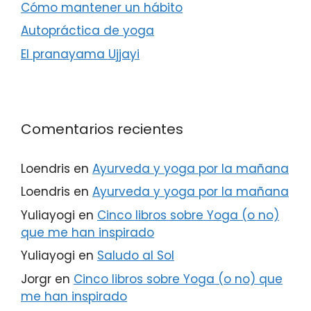
Cómo mantener un hábito
Autopráctica de yoga
El pranayama Ujjayi
Comentarios recientes
Loendris
en
Ayurveda y yoga por la mañana
Loendris
en
Ayurveda y yoga por la mañana
Yuliayogi
en
Cinco libros sobre Yoga (o no)
que me han inspirado
Yuliayogi
en
Saludo al Sol
Jorgr
en
Cinco libros sobre Yoga (o no) que
me han inspirado