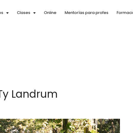
os
Clases
Online
Mentorías para profes
Formaci
Ty Landrum