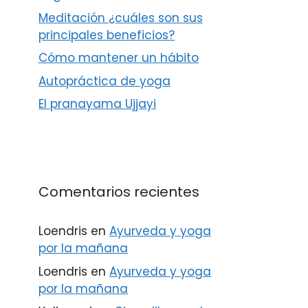
Meditación ¿cuáles son sus
principales beneficios?
Cómo mantener un hábito
Autopráctica de yoga
El pranayama Ujjayi
Comentarios recientes
Loendris
en
Ayurveda y yoga
por la mañana
Loendris
en
Ayurveda y yoga
por la mañana